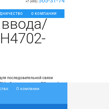
565-31-74
+7 (495)
ДНИЧЕСТВО
О КОМПАНИИ
 ввода/
H4702-
для последовательной связи
 (кабель со стороны PG - папа) -
ство
О компании