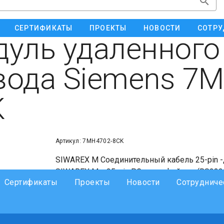
СЕРТИФИКАТЫ
ПРОЕКТЫ
НОВОСТИ
СОТРУ
уль удаленного
ода Siemens 7M
K
Артикул: 7MH4702-8CK
SIWAREX M Соединительный кабель 25-pin -
SIWAREX M с 25-pin PG-интерфейсом (RS232C)
Сертификаты
Проекты
Новости
Сотрудниче
для последовательной связи