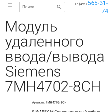
565-31-
+7 (495)
Поиск
74
Модуль
удаленного
ввода/вывода
Siemens
7MH4702-8CH
Артикул: 7MH4702-8CH
SIWAREX M Соединительный кабель