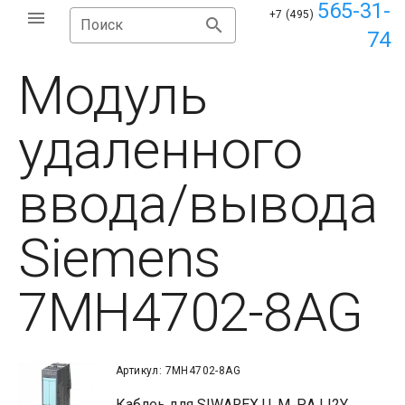
565-31-
+7 (495)
Поиск
74
Модуль
удаленного
ввода/вывода
Siemens
7MH4702-8AG
Артикул: 7MH4702-8AG
Каблеь для SIWAREX U, M, P,А LI2Y