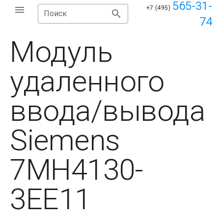
565-31-
+7 (495)
Поиск
74
Модуль
удаленного
ввода/вывода
Siemens
7MH4130-
3EE11