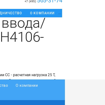
565-31-74
+7 (495)
ДНИЧЕСТВО
О КОМПАНИИ
 ввода/
H4106-
 CC - расчетная нагрузка 25 T,
валов. Сделано из нержавеющей
ство
О компании
я использования с промышленными