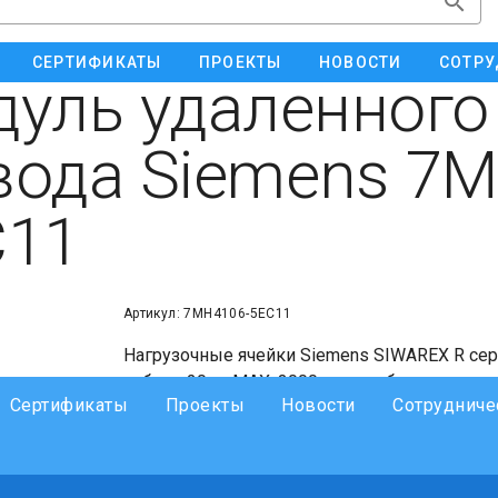
СЕРТИФИКАТЫ
ПРОЕКТЫ
НОВОСТИ
СОТРУ
уль удаленного
ода Siemens 7M
C11
Артикул: 7MH4106-5EC11
Нагрузочные ячейки Siemens SIWAREX R серии
кабель 20 м, MAX. 3000 масштабных интер
Сертификаты
Проекты
Новости
Сотрудниче
стали, с классом защиты EEX IB IIC T6, дл
весами класса 3