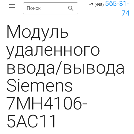
565-31-
+7 (495)
Поиск
74
Модуль
удаленного
ввода/вывода
Siemens
7MH4106-
5AC11