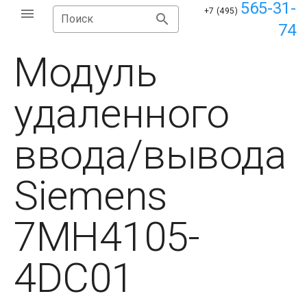
565-31-
+7 (495)
Поиск
74
Модуль
удаленного
ввода/вывода
Siemens
7MH4105-
4DC01