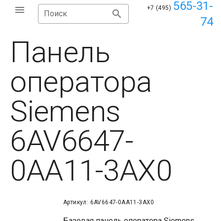
565-31-
+7 (495)
Поиск
74
Панель
оператора
Siemens
6AV6647-
0AA11-3AX0
Артикул: 6AV6647-0AA11-3AX0
Базовая панель оператора Siemens