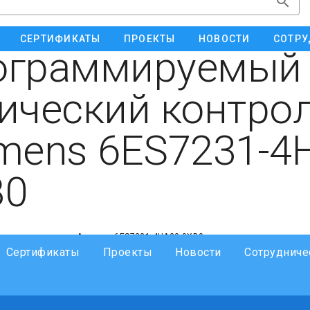
СЕРТИФИКАТЫ
ПРОЕКТЫ
НОВОСТИ
СОТРУ
ограммируемый
ический контро
mens 6ES7231-4
B0
Артикул: 6ES7231-4HA30-0XB0
Сертификаты
Проекты
Новости
Сотрудниче
Микроконтроллер Simatic S7-1200, модуль 
контроллера Siemens 6ES72314HA300XB0 сис
SB 1231, 1 аналоговый вход, +/- =10 В (12 БИ