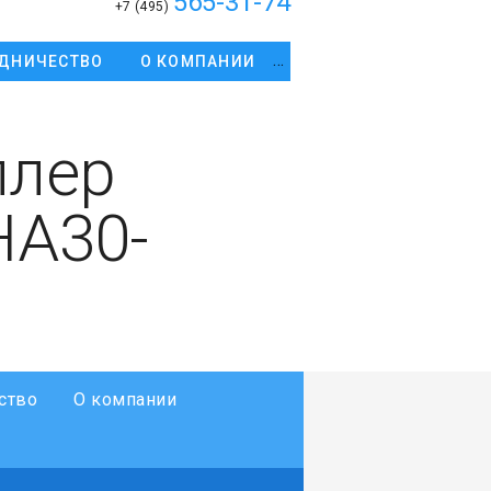
565-31-74
+7 (495)
ДНИЧЕСТВО
О КОМПАНИИ
ллер
HA30-
ство
О компании
программируемого логического
темная плата аналогового ввода
Т ) или 0 - 20 мА