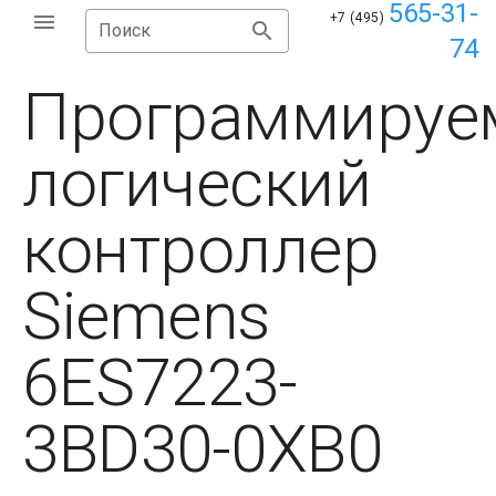
565-31-
+7 (495)
Поиск
74
Программируе
логический
контроллер
Siemens
6ES7223-
3BD30-0XB0