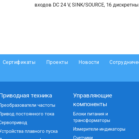
входов DC 24 V, SINK/SOURCE, 16 дискретны
Сертификаты
Проекты
Новости
Сотрудниче
Приводная техника
Управляющие
компоненты
Преобразователи частоты
Привод постоянного тока
Блоки питания и
трансформаторы
Сервопривод
Измерители-индикаторы
Устройства плавного пуска
Счетчики