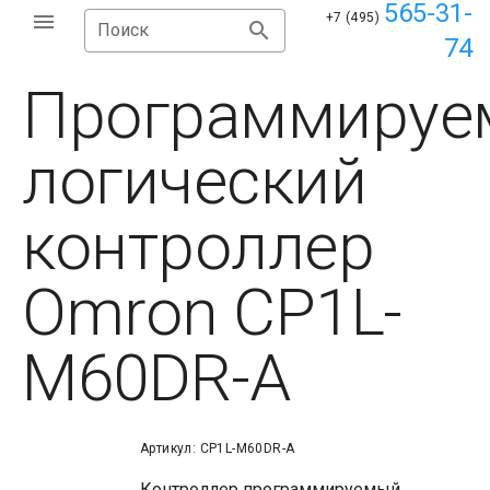
565-31-
+7 (495)
Поиск
74
Программируе
логический
контроллер
Omron CP1L-
M60DR-A
Артикул: CP1L-M60DR-A
Контроллер программируемый