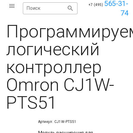
565-31-
+7 (495)
Поиск
74
Программируе
логический
контроллер
Omron CJ1W-
PTS51
Артикул: CJ1W-PTS51
Модуль расширения для