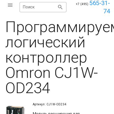
565-31-
+7 (495)
Поиск
74
Программируе
логический
контроллер
Omron CJ1W-
OD234
Артикул: CJ1W-OD234
Модуль расширения для