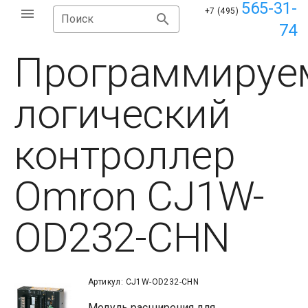
565-31-
+7 (495)
Поиск
74
Программируе
логический
контроллер
Omron CJ1W-
OD232-CHN
Артикул: CJ1W-OD232-CHN
Модуль расширения для