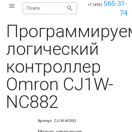
565-31-
+7 (495)
Поиск
74
Программируе
логический
контроллер
Omron CJ1W-
NC882
Артикул: CJ1W-NC882
Модуль управления