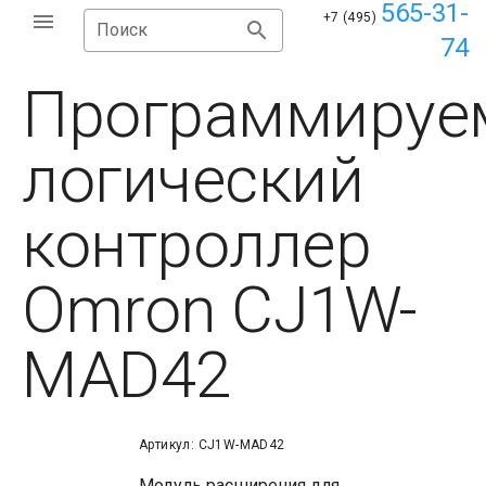
565-31-
+7 (495)
Поиск
74
Программируе
логический
контроллер
Omron CJ1W-
MAD42
Артикул: CJ1W-MAD42
Модуль расширения для