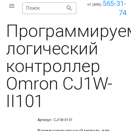
565-31-
+7 (495)
Поиск
74
Программируе
логический
контроллер
Omron CJ1W-
II101
Артикул: CJ1W-II101
Коммуникационный модуль для