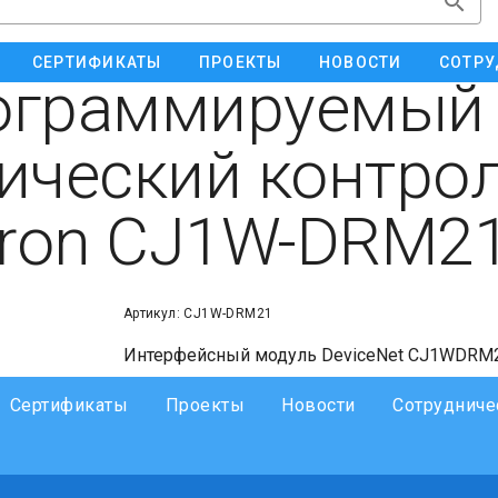
СЕРТИФИКАТЫ
ПРОЕКТЫ
НОВОСТИ
СОТРУ
ограммируемый
ический контро
ron CJ1W-DRM2
Артикул: CJ1W-DRM21
Интерфейсный модуль DeviceNet CJ1WDRM2
Сертификаты
Проекты
Новости
Сотрудниче