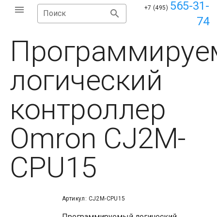
565-31-
+7 (495)
Поиск
74
Программируе
логический
контроллер
Omron CJ2M-
CPU15
Артикул: CJ2M-CPU15
Программируемый логический