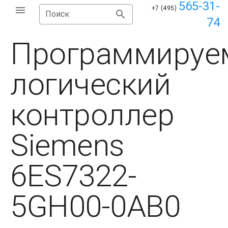
565-31-
+7 (495)
Поиск
74
Программируе
логический
контроллер
Siemens
6ES7322-
5GH00-0AB0