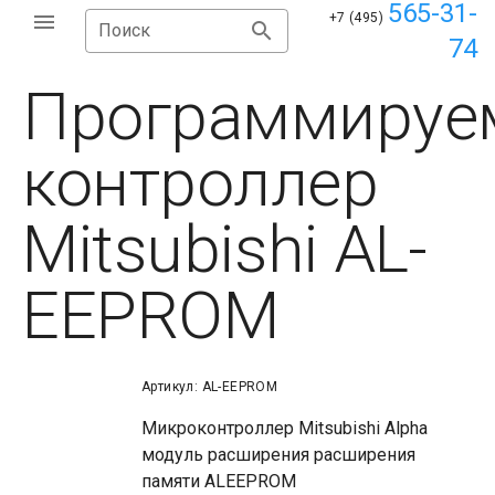
565-31-
+7 (495)
Поиск
74
Программируе
контроллер
Mitsubishi AL-
EEPROM
Артикул: AL-EEPROM
Микроконтроллер Mitsubishi Alpha
модуль расширения расширения
памяти ALEEPROM