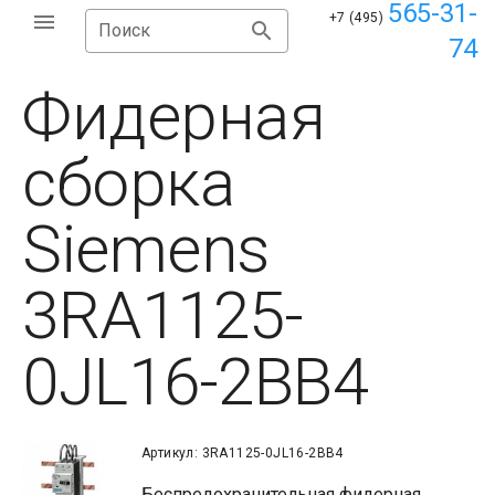
565-31-
+7 (495)
Поиск
74
Фидерная
сборка
Siemens
3RA1125-
0JL16-2BB4
Артикул: 3RA1125-0JL16-2BB4
Беспредохранительная фидерная