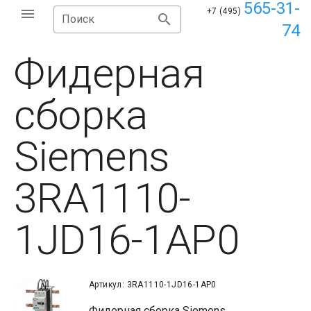
565-31-
+7 (495)
Поиск
74
Фидерная
сборка
Siemens
3RA1110-
1JD16-1AP0
Артикул: 3RA1110-1JD16-1AP0
Фидерная сборка Siemens