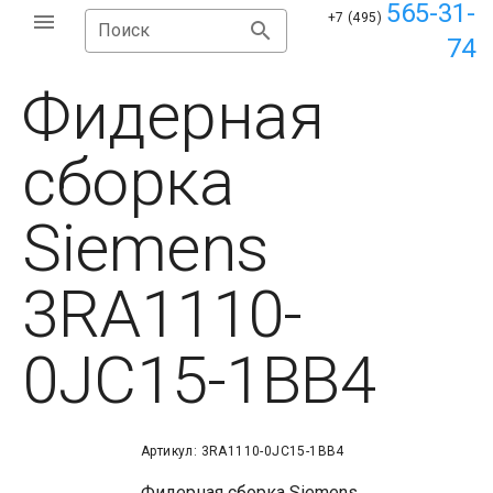
565-31-
+7 (495)
Поиск
74
Фидерная
сборка
Siemens
3RA1110-
0JC15-1BB4
Артикул: 3RA1110-0JC15-1BB4
Фидерная сборка Siemens