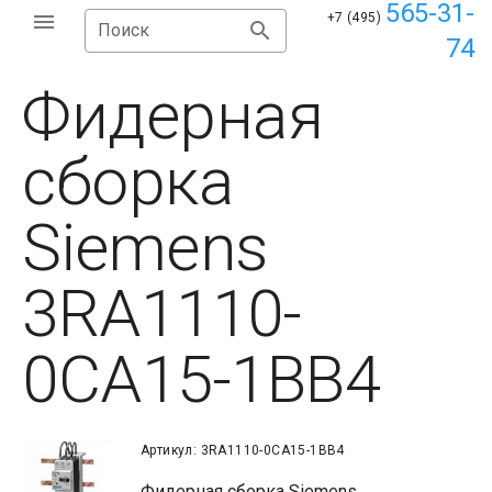
565-31-
+7 (495)
Поиск
74
Фидерная
сборка
Siemens
3RA1110-
0CA15-1BB4
Артикул: 3RA1110-0CA15-1BB4
Фидерная сборка Siemens