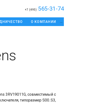
565-31-74
+7 (495)
ДНИЧЕСТВО
О КОМПАНИИ
ens
ns 3RV19011G, совместимый с
лючателя, типоразмер S00..S3,