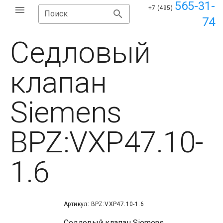
565-31-
+7 (495)
Поиск
74
Седловый
клапан
Siemens
BPZ:VXP47.10-
1.6
Артикул: BPZ:VXP47.10-1.6
Седловый клапан Siemens