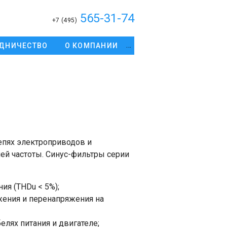
565-31-74
+7 (495)
ДНИЧЕСТВО
О КОМПАНИИ
епях электроприводов и
ей частоты. Синус-фильтры серии
ия (THDu < 5%);
жения и перенапряжения на
елях питания и двигателе;