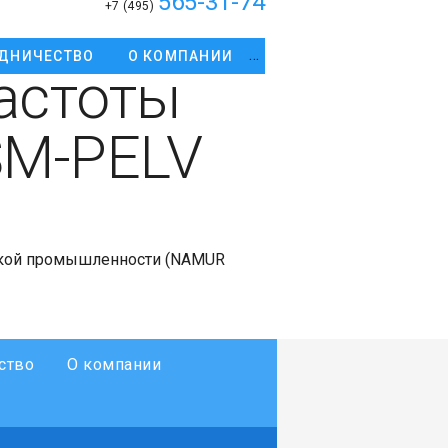
565-31-74
+7 (495)
ДНИЧЕСТВО
О КОМПАНИИ
астоты
 SM-PELV
ской промышленности (NAMUR
ство
О компании