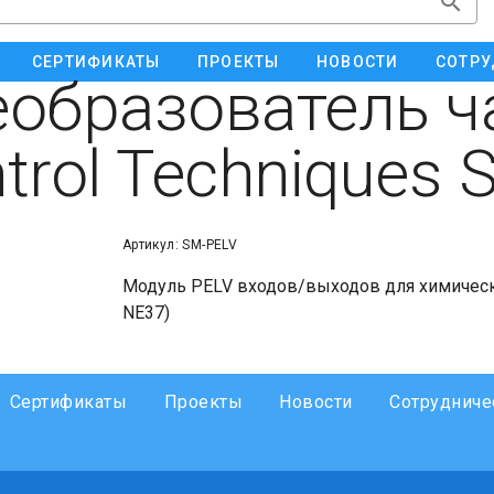
СЕРТИФИКАТЫ
ПРОЕКТЫ
НОВОСТИ
СОТРУ
образователь ч
trol Techniques
Артикул: SM-PELV
Модуль PELV входов/выходов для химиче
NE37)
Сертификаты
Проекты
Новости
Сотрудниче