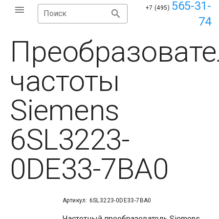
565-31-
+7 (495)
Поиск
74
Преобразовате
частоты
Siemens
6SL3223-
0DE33-7BA0
Артикул: 6SL3223-0DE33-7BA0
Частотный преобразователь Siemens