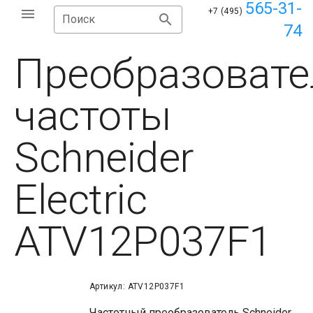
565-31-
+7 (495)
Поиск
74
Преобразовате
частоты
Schneider
Electric
ATV12P037F1
Артикул: ATV12P037F1
Частотный преобразователь Schneider