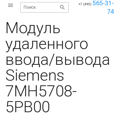
565-31-
+7 (495)
Поиск
74
Модуль
удаленного
ввода/вывода
Siemens
7MH5708-
5PB00