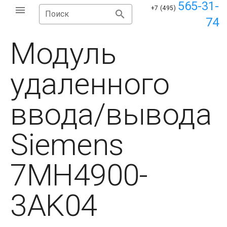
565-31-
+7 (495)
Поиск
74
Модуль
удаленного
ввода/вывода
Siemens
7MH4900-
3AK04