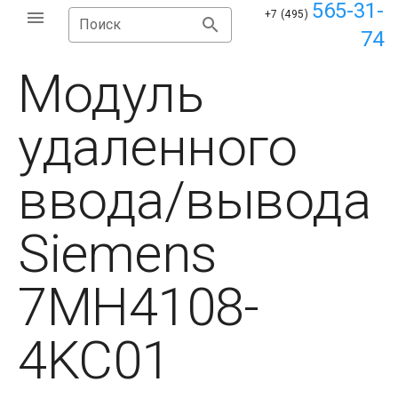
565-31-
+7 (495)
Поиск
74
Модуль
удаленного
ввода/вывода
Siemens
7MH4108-
4KC01