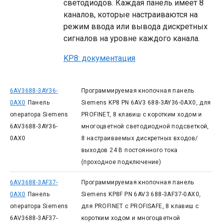
светодиодов. Каждая панель имеет 8
каналов, которые настраиваются на
режим ввода или вывода дискретных
сигналов на уровне каждого канала.
KP8: документация
6AV3688-3AY36-
Программируемая кнопочная панель
0AX0
Панель
Siemens KP8 PN 6AV3 688-3AY36-0AX0, для
оператора Siemens
PROFINET, 8 клавиш с коротким ходом и
6AV3688-3AY36-
многоцветной светодиодной подсветкой,
0AX0
8 настраиваемых дискретных входов/
выходов 24 В постоянного тока
(проходное подключение)
6AV3688-3AF37-
Программируемая кнопочная панель
0AX0
Панель
Siemens KP8F PN 6AV3 688-3AF37-0AX0,
оператора Siemens
для PROFINET с PROFISAFE, 8 клавиш с
6AV3688-3AF37-
коротким ходом и многоцветной