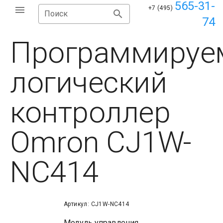
565-31-
+7 (495)
Поиск
74
Программируе
логический
контроллер
Omron CJ1W-
NC414
Артикул: CJ1W-NC414
Модуль управления